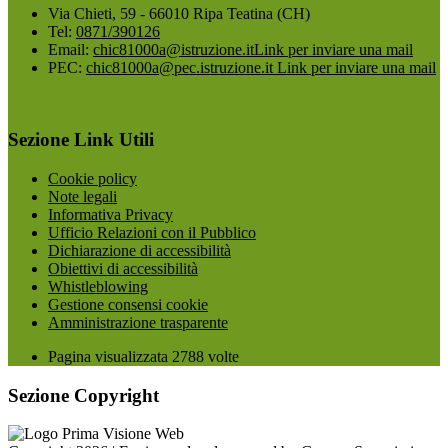
Via Chieti, 59 - 66010 Ripa Teatina (CH)
Tel:
0871/390126
Email:
chic81000a@istruzione.it
Link per inviare una mail
PEC:
chic81000a@pec.istruzione.it
Link per inviare una mail
Sezione Link Utili
Cookie policy
Note legali
Informativa Privacy
Ufficio Relazioni con il Pubblico
Dichiarazione di accessibilità
Obiettivi di accessibilità
Whistleblowing
Gestione consensi cookie
Amministrazione trasparente
Pagina visualizzata
2788
volte
Sezione Copyright