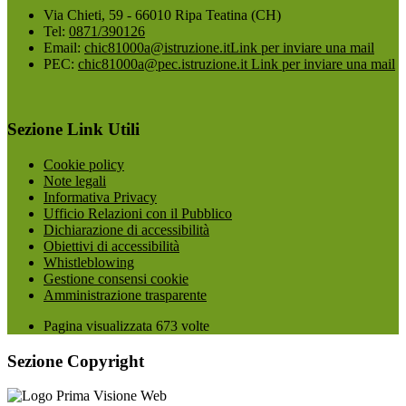
Via Chieti, 59 - 66010 Ripa Teatina (CH)
Tel:
0871/390126
Email:
chic81000a@istruzione.it
Link per inviare una mail
PEC:
chic81000a@pec.istruzione.it
Link per inviare una mail
Sezione Link Utili
Cookie policy
Note legali
Informativa Privacy
Ufficio Relazioni con il Pubblico
Dichiarazione di accessibilità
Obiettivi di accessibilità
Whistleblowing
Gestione consensi cookie
Amministrazione trasparente
Pagina visualizzata
673
volte
Sezione Copyright