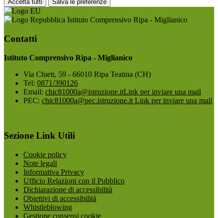
Accetta tutti
Salva le preferenze
Istituto Comprensivo Ripa - Miglianico
Contatti
Istituto Comprensivo Ripa - Miglianico
Via Chieti, 59 - 66010 Ripa Teatina (CH)
Tel:
0871/390126
Email:
chic81000a@istruzione.it
Link per inviare una mail
PEC:
chic81000a@pec.istruzione.it
Link per inviare una mail
Sezione Link Utili
Cookie policy
Note legali
Informativa Privacy
Ufficio Relazioni con il Pubblico
Dichiarazione di accessibilità
Obiettivi di accessibilità
Whistleblowing
Gestione consensi cookie