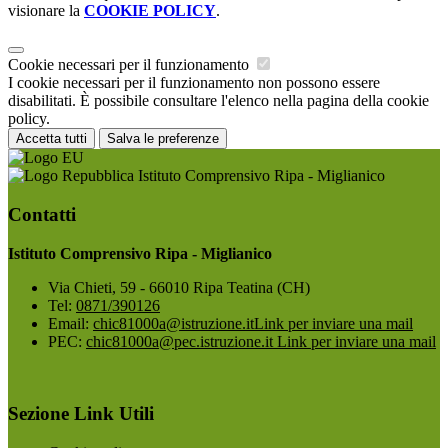
visionare la
COOKIE POLICY
.
Cookie necessari per il funzionamento
I cookie necessari per il funzionamento non possono essere
disabilitati. È possibile consultare l'elenco nella pagina della cookie
policy.
Accetta tutti
Salva le preferenze
Istituto Comprensivo Ripa - Miglianico
Contatti
Istituto Comprensivo Ripa - Miglianico
Via Chieti, 59 - 66010 Ripa Teatina (CH)
Tel:
0871/390126
Email:
chic81000a@istruzione.it
Link per inviare una mail
PEC:
chic81000a@pec.istruzione.it
Link per inviare una mail
Sezione Link Utili