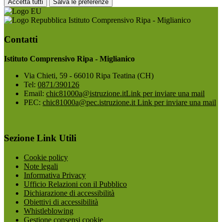
Accetta tutti
Salva le preferenze
Istituto Comprensivo Ripa - Miglianico
Contatti
Istituto Comprensivo Ripa - Miglianico
Via Chieti, 59 - 66010 Ripa Teatina (CH)
Tel:
0871/390126
Email:
chic81000a@istruzione.it
Link per inviare una mail
PEC:
chic81000a@pec.istruzione.it
Link per inviare una mail
Sezione Link Utili
Cookie policy
Note legali
Informativa Privacy
Ufficio Relazioni con il Pubblico
Dichiarazione di accessibilità
Obiettivi di accessibilità
Whistleblowing
Gestione consensi cookie