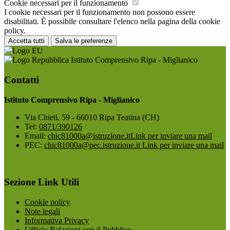
Cookie necessari per il funzionamento
I cookie necessari per il funzionamento non possono essere
disabilitati. È possibile consultare l'elenco nella pagina della cookie
policy.
Accetta tutti
Salva le preferenze
Istituto Comprensivo Ripa - Miglianico
Contatti
Istituto Comprensivo Ripa - Miglianico
Via Chieti, 59 - 66010 Ripa Teatina (CH)
Tel:
0871/390126
Email:
chic81000a@istruzione.it
Link per inviare una mail
PEC:
chic81000a@pec.istruzione.it
Link per inviare una mail
Sezione Link Utili
Cookie policy
Note legali
Informativa Privacy
Ufficio Relazioni con il Pubblico