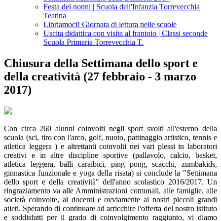
Festa dei nonni | Scuola dell'Infanzia Torrevecchia
Teatina
Libriamoci! Giornata di lettura nelle scuole
Uscita didattica con visita al frantoio | Classi seconde
Scuola Primaria Torrevecchia T.
Chiusura della Settimana dello sport e
della creatività (27 febbraio - 3 marzo
2017)
Con circa 260 alunni coinvolti negli sport svolti all'esterno della
scuola (sci, tiro con l'arco, golf, nuoto, pattinaggio artistico, tennis e
atletica leggera ) e altrettanti coinvolti nei vari plessi in laboratori
creativi e in altre discipline sportive (pallavolo, calcio, basket,
atletica leggera, balli caraibici, ping pong, scacchi, zumbakids,
ginnastica funzionale e yoga della risata) si conclude la "Settimana
dello sport e della creatività" dell'anno scolastico 2016/2017. Un
ringraziamento va alle Amministrazioni comunali, alle famiglie, alle
società coinvolte, ai docenti e ovviamente ai nostri piccoli grandi
atleti. Sperando di continuare ad arricchire l'offerta del nostro istituto
e soddisfatti per il grado di coinvolgimento raggiunto, vi diamo