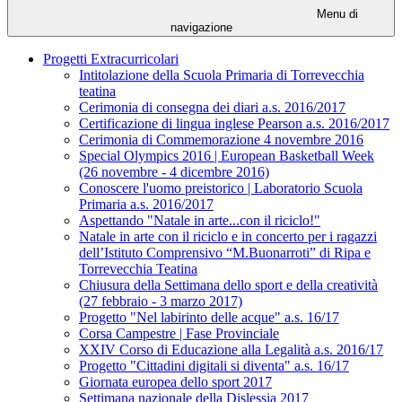
Menu di
navigazione
Progetti Extracurricolari
Intitolazione della Scuola Primaria di Torrevecchia
teatina
Cerimonia di consegna dei diari a.s. 2016/2017
Certificazione di lingua inglese Pearson a.s. 2016/2017
Cerimonia di Commemorazione 4 novembre 2016
Special Olympics 2016 | European Basketball Week
(26 novembre - 4 dicembre 2016)
Conoscere l'uomo preistorico | Laboratorio Scuola
Primaria a.s. 2016/2017
Aspettando "Natale in arte...con il riciclo!"
Natale in arte con il riciclo e in concerto per i ragazzi
dell’Istituto Comprensivo “M.Buonarroti” di Ripa e
Torrevecchia Teatina
Chiusura della Settimana dello sport e della creatività
(27 febbraio - 3 marzo 2017)
Progetto "Nel labirinto delle acque" a.s. 16/17
Corsa Campestre | Fase Provinciale
XXIV Corso di Educazione alla Legalità a.s. 2016/17
Progetto "Cittadini digitali si diventa" a.s. 16/17
Giornata europea dello sport 2017
Settimana nazionale della Dislessia 2017