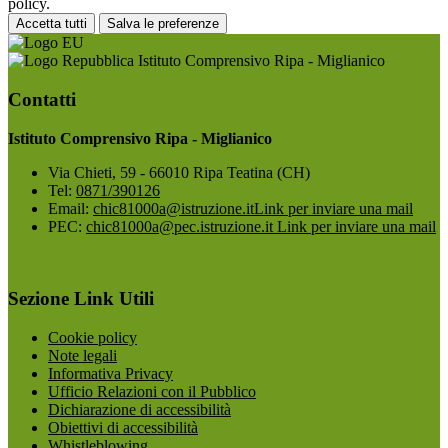
policy.
Accetta tutti
Salva le preferenze
Istituto Comprensivo Ripa - Miglianico
Contatti
Istituto Comprensivo Ripa - Miglianico
Via Chieti, 59 - 66010 Ripa Teatina (CH)
Tel:
0871/390126
Email:
chic81000a@istruzione.it
Link per inviare una mail
PEC:
chic81000a@pec.istruzione.it
Link per inviare una mail
Sezione Link Utili
Cookie policy
Note legali
Informativa Privacy
Ufficio Relazioni con il Pubblico
Dichiarazione di accessibilità
Obiettivi di accessibilità
Whistleblowing