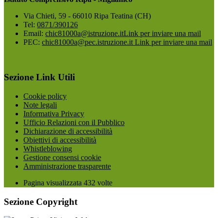
Via Chieti, 59 - 66010 Ripa Teatina (CH)
Tel:
0871/390126
Email:
chic81000a@istruzione.it
Link per inviare una mail
PEC:
chic81000a@pec.istruzione.it
Link per inviare una mail
Sezione Link Utili
Cookie policy
Note legali
Informativa Privacy
Ufficio Relazioni con il Pubblico
Dichiarazione di accessibilità
Obiettivi di accessibilità
Whistleblowing
Gestione consensi cookie
Amministrazione trasparente
Pagina visualizzata
432
volte
Sezione Copyright