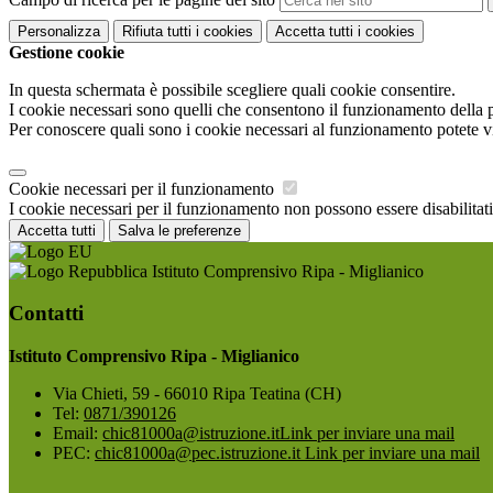
Personalizza
Rifiuta tutti
i cookies
Accetta tutti
i cookies
Gestione cookie
In questa schermata è possibile scegliere quali cookie consentire.
I cookie necessari sono quelli che consentono il funzionamento della pi
Per conoscere quali sono i cookie necessari al funzionamento potete v
Cookie necessari per il funzionamento
I cookie necessari per il funzionamento non possono essere disabilitati.
Accetta tutti
Salva le preferenze
Istituto Comprensivo Ripa - Miglianico
Contatti
Istituto Comprensivo Ripa - Miglianico
Via Chieti, 59 - 66010 Ripa Teatina (CH)
Tel:
0871/390126
Email:
chic81000a@istruzione.it
Link per inviare una mail
PEC:
chic81000a@pec.istruzione.it
Link per inviare una mail