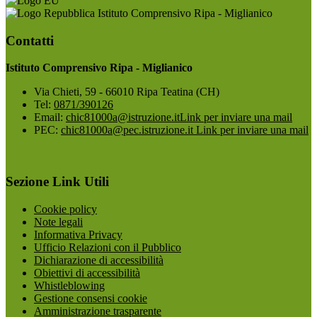
Istituto Comprensivo Ripa - Miglianico
Contatti
Istituto Comprensivo Ripa - Miglianico
Via Chieti, 59 - 66010 Ripa Teatina (CH)
Tel:
0871/390126
Email:
chic81000a@istruzione.it
Link per inviare una mail
PEC:
chic81000a@pec.istruzione.it
Link per inviare una mail
Sezione Link Utili
Cookie policy
Note legali
Informativa Privacy
Ufficio Relazioni con il Pubblico
Dichiarazione di accessibilità
Obiettivi di accessibilità
Whistleblowing
Gestione consensi cookie
Amministrazione trasparente