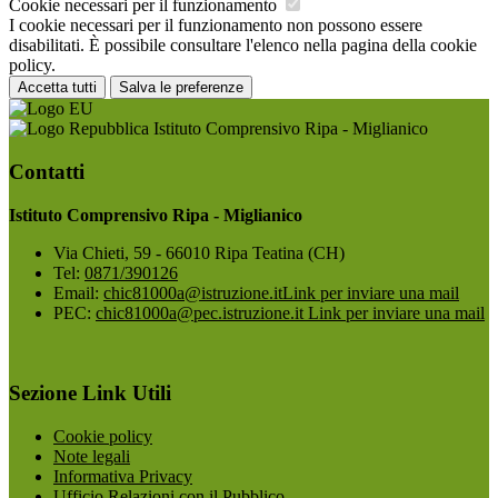
Cookie necessari per il funzionamento
I cookie necessari per il funzionamento non possono essere
disabilitati. È possibile consultare l'elenco nella pagina della cookie
policy.
Accetta tutti
Salva le preferenze
Istituto Comprensivo Ripa - Miglianico
Contatti
Istituto Comprensivo Ripa - Miglianico
Via Chieti, 59 - 66010 Ripa Teatina (CH)
Tel:
0871/390126
Email:
chic81000a@istruzione.it
Link per inviare una mail
PEC:
chic81000a@pec.istruzione.it
Link per inviare una mail
Sezione Link Utili
Cookie policy
Note legali
Informativa Privacy
Ufficio Relazioni con il Pubblico