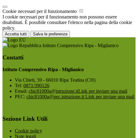
Cookie necessari per il funzionamento
I cookie necessari per il funzionamento non possono essere
disabilitati. È possibile consultare l'elenco nella pagina della cookie
policy.
Accetta tutti
Salva le preferenze
Istituto Comprensivo Ripa - Miglianico
Contatti
Istituto Comprensivo Ripa - Miglianico
Via Chieti, 59 - 66010 Ripa Teatina (CH)
Tel:
0871/390126
Email:
chic81000a@istruzione.it
Link per inviare una mail
PEC:
chic81000a@pec.istruzione.it
Link per inviare una mail
Sezione Link Utili
Cookie policy
Note legali