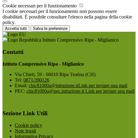
Cookie necessari per il funzionamento
I cookie necessari per il funzionamento non possono essere
disabilitati. È possibile consultare l'elenco nella pagina della cookie
policy.
Accetta tutti
Salva le preferenze
Istituto Comprensivo Ripa - Miglianico
Contatti
Istituto Comprensivo Ripa - Miglianico
Via Chieti, 59 - 66010 Ripa Teatina (CH)
Tel:
0871/390126
Email:
chic81000a@istruzione.it
Link per inviare una mail
PEC:
chic81000a@pec.istruzione.it
Link per inviare una mail
Sezione Link Utili
Cookie policy
Note legali
Informativa Privacy