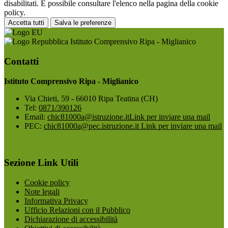
disabilitati. È possibile consultare l'elenco nella pagina della cookie
policy.
Accetta tutti
Salva le preferenze
Istituto Comprensivo Ripa - Miglianico
Contatti
Istituto Comprensivo Ripa - Miglianico
Via Chieti, 59 - 66010 Ripa Teatina (CH)
Tel:
0871/390126
Email:
chic81000a@istruzione.it
Link per inviare una mail
PEC:
chic81000a@pec.istruzione.it
Link per inviare una mail
Sezione Link Utili
Cookie policy
Note legali
Informativa Privacy
Ufficio Relazioni con il Pubblico
Dichiarazione di accessibilità