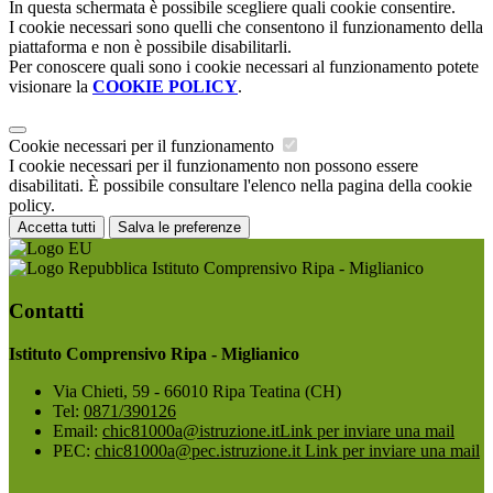
In questa schermata è possibile scegliere quali cookie consentire.
I cookie necessari sono quelli che consentono il funzionamento della
piattaforma e non è possibile disabilitarli.
Per conoscere quali sono i cookie necessari al funzionamento potete
visionare la
COOKIE POLICY
.
Cookie necessari per il funzionamento
I cookie necessari per il funzionamento non possono essere
disabilitati. È possibile consultare l'elenco nella pagina della cookie
policy.
Accetta tutti
Salva le preferenze
Istituto Comprensivo Ripa - Miglianico
Contatti
Istituto Comprensivo Ripa - Miglianico
Via Chieti, 59 - 66010 Ripa Teatina (CH)
Tel:
0871/390126
Email:
chic81000a@istruzione.it
Link per inviare una mail
PEC:
chic81000a@pec.istruzione.it
Link per inviare una mail