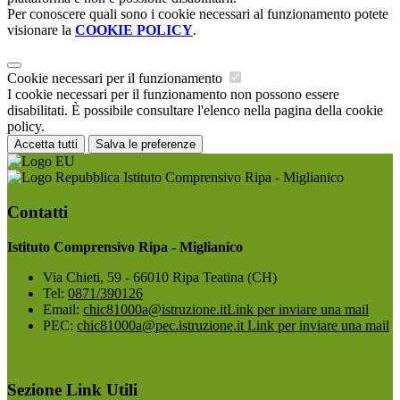
Per conoscere quali sono i cookie necessari al funzionamento potete
visionare la
COOKIE POLICY
.
Cookie necessari per il funzionamento
I cookie necessari per il funzionamento non possono essere
disabilitati. È possibile consultare l'elenco nella pagina della cookie
policy.
Accetta tutti
Salva le preferenze
Istituto Comprensivo Ripa - Miglianico
Contatti
Istituto Comprensivo Ripa - Miglianico
Via Chieti, 59 - 66010 Ripa Teatina (CH)
Tel:
0871/390126
Email:
chic81000a@istruzione.it
Link per inviare una mail
PEC:
chic81000a@pec.istruzione.it
Link per inviare una mail
Sezione Link Utili