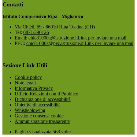
Contatti
Istituto Comprensivo Ripa - Miglianico
Via Chieti, 59 - 66010 Ripa Teatina (CH)
Tel:
0871/390126
Email:
chic81000a@istruzione.it
Link per inviare una mail
PEC:
chic81000a@pec.istruzione.it
Link per inviare una mail
Sezione Link Utili
Cookie policy
Note legali
Informativa Privacy
Ufficio Relazioni con il Pubblico
Dichiarazione di accessibilità
Obiettivi di accessibilità
Whistleblowing
Gestione consensi cookie
Amministrazione trasparente
Pagina visualizzata
568
volte