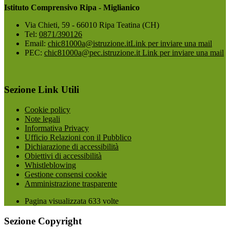
Istituto Comprensivo Ripa - Miglianico
Via Chieti, 59 - 66010 Ripa Teatina (CH)
Tel:
0871/390126
Email:
chic81000a@istruzione.it
Link per inviare una mail
PEC:
chic81000a@pec.istruzione.it
Link per inviare una mail
Sezione Link Utili
Cookie policy
Note legali
Informativa Privacy
Ufficio Relazioni con il Pubblico
Dichiarazione di accessibilità
Obiettivi di accessibilità
Whistleblowing
Gestione consensi cookie
Amministrazione trasparente
Pagina visualizzata
633
volte
Sezione Copyright