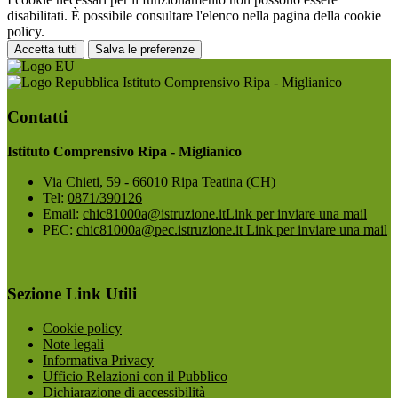
disabilitati. È possibile consultare l'elenco nella pagina della cookie
policy.
Accetta tutti
Salva le preferenze
Istituto Comprensivo Ripa - Miglianico
Contatti
Istituto Comprensivo Ripa - Miglianico
Via Chieti, 59 - 66010 Ripa Teatina (CH)
Tel:
0871/390126
Email:
chic81000a@istruzione.it
Link per inviare una mail
PEC:
chic81000a@pec.istruzione.it
Link per inviare una mail
Sezione Link Utili
Cookie policy
Note legali
Informativa Privacy
Ufficio Relazioni con il Pubblico
Dichiarazione di accessibilità