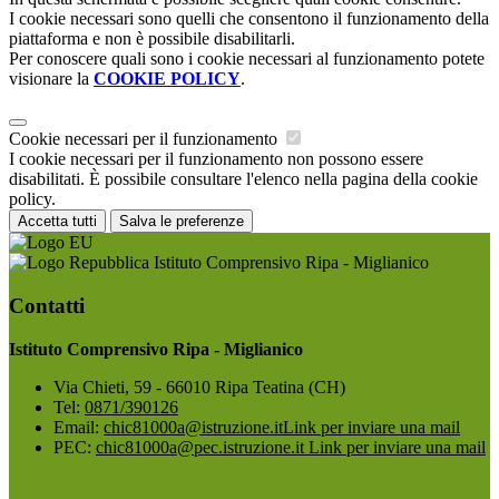
I cookie necessari sono quelli che consentono il funzionamento della
piattaforma e non è possibile disabilitarli.
Per conoscere quali sono i cookie necessari al funzionamento potete
visionare la
COOKIE POLICY
.
Cookie necessari per il funzionamento
I cookie necessari per il funzionamento non possono essere
disabilitati. È possibile consultare l'elenco nella pagina della cookie
policy.
Accetta tutti
Salva le preferenze
Istituto Comprensivo Ripa - Miglianico
Contatti
Istituto Comprensivo Ripa - Miglianico
Via Chieti, 59 - 66010 Ripa Teatina (CH)
Tel:
0871/390126
Email:
chic81000a@istruzione.it
Link per inviare una mail
PEC:
chic81000a@pec.istruzione.it
Link per inviare una mail