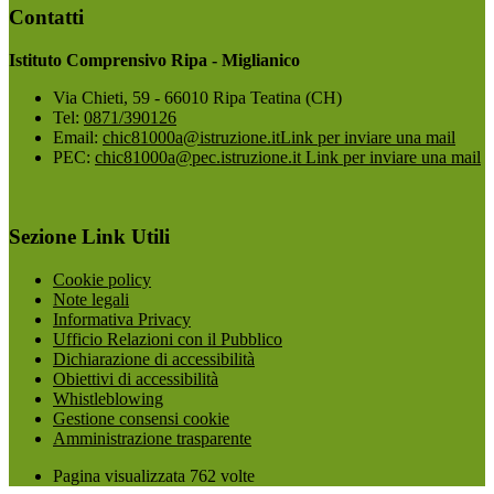
Contatti
Istituto Comprensivo Ripa - Miglianico
Via Chieti, 59 - 66010 Ripa Teatina (CH)
Tel:
0871/390126
Email:
chic81000a@istruzione.it
Link per inviare una mail
PEC:
chic81000a@pec.istruzione.it
Link per inviare una mail
Sezione Link Utili
Cookie policy
Note legali
Informativa Privacy
Ufficio Relazioni con il Pubblico
Dichiarazione di accessibilità
Obiettivi di accessibilità
Whistleblowing
Gestione consensi cookie
Amministrazione trasparente
Pagina visualizzata
762
volte