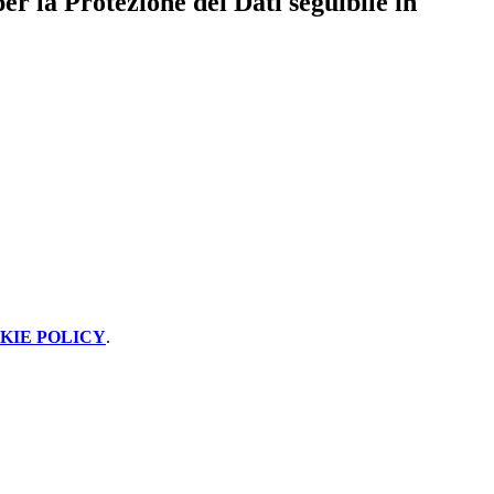
er la Protezione dei Dati seguibile in
KIE POLICY
.