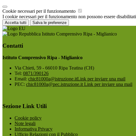
Cookie necessari per il funzionamento
I cookie necessari per il funzionamento non possono essere disabilitati.
Accetta tutti
Salva le preferenze
Istituto Comprensivo Ripa - Miglianico
Contatti
Istituto Comprensivo Ripa - Miglianico
Via Chieti, 59 - 66010 Ripa Teatina (CH)
Tel:
0871/390126
Email:
chic81000a@istruzione.it
Link per inviare una mail
PEC:
chic81000a@pec.istruzione.it
Link per inviare una mail
Sezione Link Utili
Cookie policy
Note legali
Informativa Privacy
Ufficio Relazioni con il Pubblico