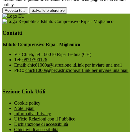
policy.
Accetta tutti
Salva le preferenze
Istituto Comprensivo Ripa - Miglianico
Contatti
Istituto Comprensivo Ripa - Miglianico
Via Chieti, 59 - 66010 Ripa Teatina (CH)
Tel:
0871/390126
Email:
chic81000a@istruzione.it
Link per inviare una mail
PEC:
chic81000a@pec.istruzione.it
Link per inviare una mail
Sezione Link Utili
Cookie policy
Note legali
Informativa Privacy
Ufficio Relazioni con il Pubblico
Dichiarazione di accessibilità
Obiettivi di accessibilità