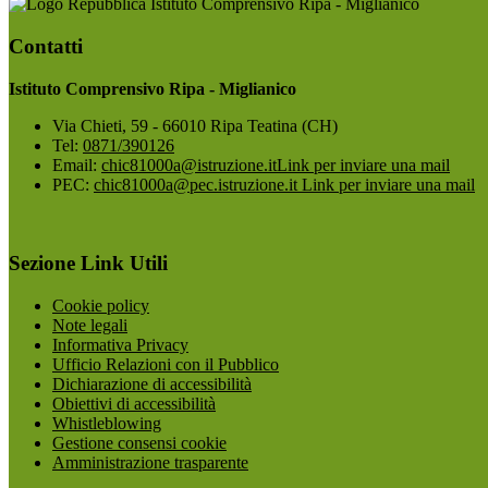
Istituto Comprensivo Ripa - Miglianico
Contatti
Istituto Comprensivo Ripa - Miglianico
Via Chieti, 59 - 66010 Ripa Teatina (CH)
Tel:
0871/390126
Email:
chic81000a@istruzione.it
Link per inviare una mail
PEC:
chic81000a@pec.istruzione.it
Link per inviare una mail
Sezione Link Utili
Cookie policy
Note legali
Informativa Privacy
Ufficio Relazioni con il Pubblico
Dichiarazione di accessibilità
Obiettivi di accessibilità
Whistleblowing
Gestione consensi cookie
Amministrazione trasparente