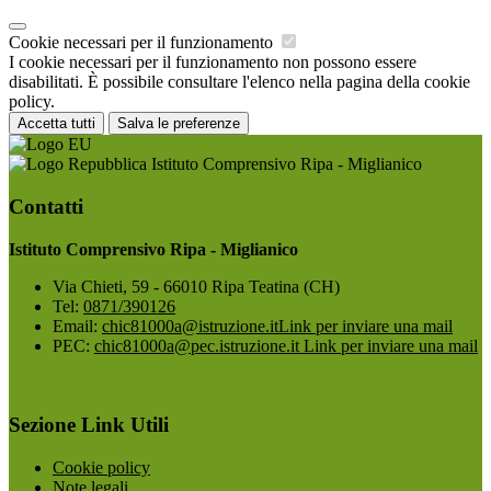
Cookie necessari per il funzionamento
I cookie necessari per il funzionamento non possono essere
disabilitati. È possibile consultare l'elenco nella pagina della cookie
policy.
Accetta tutti
Salva le preferenze
Istituto Comprensivo Ripa - Miglianico
Contatti
Istituto Comprensivo Ripa - Miglianico
Via Chieti, 59 - 66010 Ripa Teatina (CH)
Tel:
0871/390126
Email:
chic81000a@istruzione.it
Link per inviare una mail
PEC:
chic81000a@pec.istruzione.it
Link per inviare una mail
Sezione Link Utili
Cookie policy
Note legali