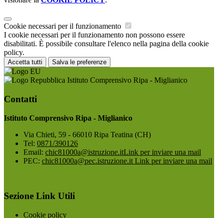
Cookie necessari per il funzionamento
I cookie necessari per il funzionamento non possono essere
disabilitati. È possibile consultare l'elenco nella pagina della cookie
policy.
Accetta tutti
Salva le preferenze
Istituto Comprensivo Ripa - Miglianico
Contatti
Istituto Comprensivo Ripa - Miglianico
Via Chieti, 59 - 66010 Ripa Teatina (CH)
Tel:
0871/390126
Email:
chic81000a@istruzione.it
Link per inviare una mail
PEC:
chic81000a@pec.istruzione.it
Link per inviare una mail
Sezione Link Utili
Cookie policy