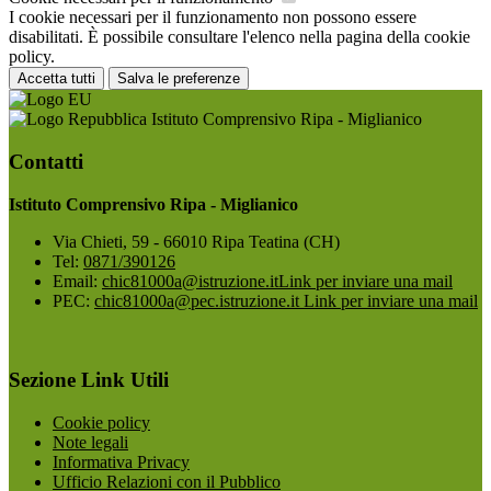
I cookie necessari per il funzionamento non possono essere
disabilitati. È possibile consultare l'elenco nella pagina della cookie
policy.
Accetta tutti
Salva le preferenze
Istituto Comprensivo Ripa - Miglianico
Contatti
Istituto Comprensivo Ripa - Miglianico
Via Chieti, 59 - 66010 Ripa Teatina (CH)
Tel:
0871/390126
Email:
chic81000a@istruzione.it
Link per inviare una mail
PEC:
chic81000a@pec.istruzione.it
Link per inviare una mail
Sezione Link Utili
Cookie policy
Note legali
Informativa Privacy
Ufficio Relazioni con il Pubblico