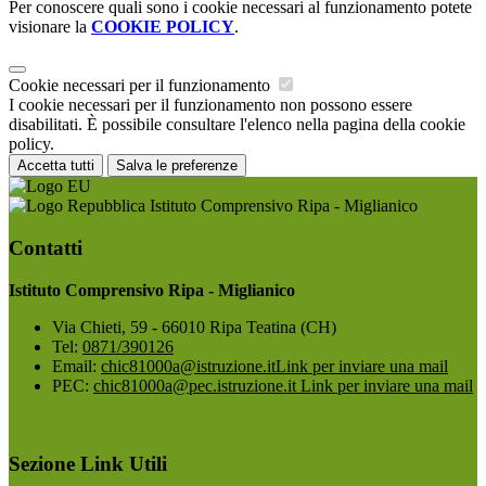
Per conoscere quali sono i cookie necessari al funzionamento potete
visionare la
COOKIE POLICY
.
Cookie necessari per il funzionamento
I cookie necessari per il funzionamento non possono essere
disabilitati. È possibile consultare l'elenco nella pagina della cookie
policy.
Accetta tutti
Salva le preferenze
Istituto Comprensivo Ripa - Miglianico
Contatti
Istituto Comprensivo Ripa - Miglianico
Via Chieti, 59 - 66010 Ripa Teatina (CH)
Tel:
0871/390126
Email:
chic81000a@istruzione.it
Link per inviare una mail
PEC:
chic81000a@pec.istruzione.it
Link per inviare una mail
Sezione Link Utili