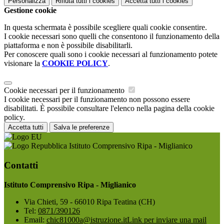
Personalizza
Rifiuta tutti
i cookies
Accetta tutti
i cookies
Gestione cookie
In questa schermata è possibile scegliere quali cookie consentire.
I cookie necessari sono quelli che consentono il funzionamento della
piattaforma e non è possibile disabilitarli.
Per conoscere quali sono i cookie necessari al funzionamento potete
visionare la
COOKIE POLICY
.
Cookie necessari per il funzionamento
I cookie necessari per il funzionamento non possono essere
disabilitati. È possibile consultare l'elenco nella pagina della cookie
policy.
Accetta tutti
Salva le preferenze
Istituto Comprensivo Ripa - Miglianico
Contatti
Istituto Comprensivo Ripa - Miglianico
Via Chieti, 59 - 66010 Ripa Teatina (CH)
Tel:
0871/390126
Email:
chic81000a@istruzione.it
Link per inviare una mail