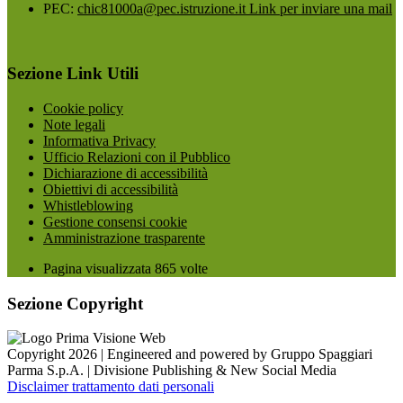
PEC:
chic81000a@pec.istruzione.it
Link per inviare una mail
Sezione Link Utili
Cookie policy
Note legali
Informativa Privacy
Ufficio Relazioni con il Pubblico
Dichiarazione di accessibilità
Obiettivi di accessibilità
Whistleblowing
Gestione consensi cookie
Amministrazione trasparente
Pagina visualizzata
865
volte
Sezione Copyright
Copyright 2026 | Engineered and powered by Gruppo Spaggiari
Parma S.p.A. | Divisione Publishing & New Social Media
Disclaimer trattamento dati personali