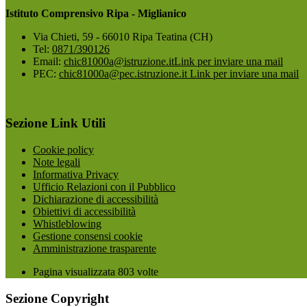
Istituto Comprensivo Ripa - Miglianico
Via Chieti, 59 - 66010 Ripa Teatina (CH)
Tel:
0871/390126
Email:
chic81000a@istruzione.it
Link per inviare una mail
PEC:
chic81000a@pec.istruzione.it
Link per inviare una mail
Sezione Link Utili
Cookie policy
Note legali
Informativa Privacy
Ufficio Relazioni con il Pubblico
Dichiarazione di accessibilità
Obiettivi di accessibilità
Whistleblowing
Gestione consensi cookie
Amministrazione trasparente
Pagina visualizzata
803
volte
Sezione Copyright