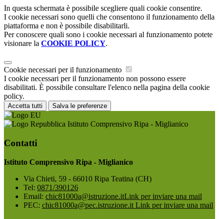
In questa schermata è possibile scegliere quali cookie consentire.
I cookie necessari sono quelli che consentono il funzionamento della
piattaforma e non è possibile disabilitarli.
Per conoscere quali sono i cookie necessari al funzionamento potete
visionare la
COOKIE POLICY
.
Cookie necessari per il funzionamento
I cookie necessari per il funzionamento non possono essere
disabilitati. È possibile consultare l'elenco nella pagina della cookie
policy.
Accetta tutti
Salva le preferenze
Istituto Comprensivo Ripa - Miglianico
Contatti
Istituto Comprensivo Ripa - Miglianico
Via Chieti, 59 - 66010 Ripa Teatina (CH)
Tel:
0871/390126
Email:
chic81000a@istruzione.it
Link per inviare una mail
PEC:
chic81000a@pec.istruzione.it
Link per inviare una mail