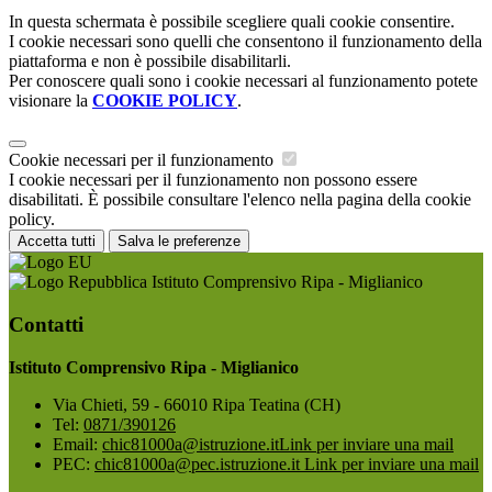
In questa schermata è possibile scegliere quali cookie consentire.
I cookie necessari sono quelli che consentono il funzionamento della
piattaforma e non è possibile disabilitarli.
Per conoscere quali sono i cookie necessari al funzionamento potete
visionare la
COOKIE POLICY
.
Cookie necessari per il funzionamento
I cookie necessari per il funzionamento non possono essere
disabilitati. È possibile consultare l'elenco nella pagina della cookie
policy.
Accetta tutti
Salva le preferenze
Istituto Comprensivo Ripa - Miglianico
Contatti
Istituto Comprensivo Ripa - Miglianico
Via Chieti, 59 - 66010 Ripa Teatina (CH)
Tel:
0871/390126
Email:
chic81000a@istruzione.it
Link per inviare una mail
PEC:
chic81000a@pec.istruzione.it
Link per inviare una mail