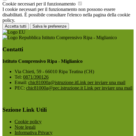
Cookie necessari per il funzionamento
I cookie necessari per il funzionamento non possono essere
disabilitati. È possibile consultare l'elenco nella pagina della cookie
policy.
Accetta tutti
Salva le preferenze
Istituto Comprensivo Ripa - Miglianico
Contatti
Istituto Comprensivo Ripa - Miglianico
Via Chieti, 59 - 66010 Ripa Teatina (CH)
Tel:
0871/390126
Email:
chic81000a@istruzione.it
Link per inviare una mail
PEC:
chic81000a@pec.istruzione.it
Link per inviare una mail
Sezione Link Utili
Cookie policy
Note legali
Informativa Privacy