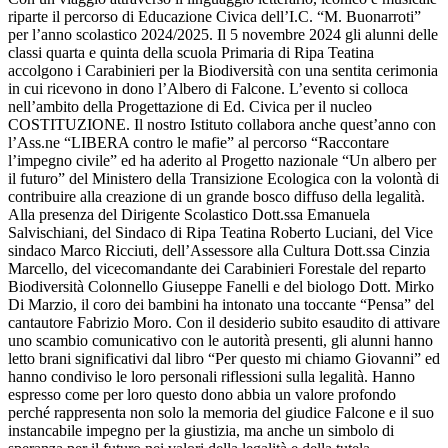
riparte il percorso di Educazione Civica dell’I.C. “M. Buonarroti”
per l’anno scolastico 2024/2025. Il 5 novembre 2024 gli alunni delle
classi quarta e quinta della scuola Primaria di Ripa Teatina
accolgono i Carabinieri per la Biodiversità con una sentita cerimonia
in cui ricevono in dono l’Albero di Falcone. L’evento si colloca
nell’ambito della Progettazione di Ed. Civica per il nucleo
COSTITUZIONE. Il nostro Istituto collabora anche quest’anno con
l’Ass.ne “LIBERA contro le mafie” al percorso “Raccontare
l’impegno civile” ed ha aderito al Progetto nazionale “Un albero per
il futuro” del Ministero della Transizione Ecologica con la volontà di
contribuire alla creazione di un grande bosco diffuso della legalità.
Alla presenza del Dirigente Scolastico Dott.ssa Emanuela
Salvischiani, del Sindaco di Ripa Teatina Roberto Luciani, del Vice
sindaco Marco Ricciuti, dell’Assessore alla Cultura Dott.ssa Cinzia
Marcello, del vicecomandante dei Carabinieri Forestale del reparto
Biodiversità Colonnello Giuseppe Fanelli e del biologo Dott. Mirko
Di Marzio, il coro dei bambini ha intonato una toccante “Pensa” del
cantautore Fabrizio Moro. Con il desiderio subito esaudito di attivare
uno scambio comunicativo con le autorità presenti, gli alunni hanno
letto brani significativi dal libro “Per questo mi chiamo Giovanni” ed
hanno condiviso le loro personali riflessioni sulla legalità. Hanno
espresso come per loro questo dono abbia un valore profondo
perché rappresenta non solo la memoria del giudice Falcone e il suo
instancabile impegno per la giustizia, ma anche un simbolo di