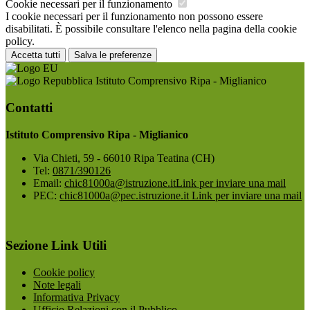
Cookie necessari per il funzionamento
I cookie necessari per il funzionamento non possono essere
disabilitati. È possibile consultare l'elenco nella pagina della cookie
policy.
Accetta tutti
Salva le preferenze
Istituto Comprensivo Ripa - Miglianico
Contatti
Istituto Comprensivo Ripa - Miglianico
Via Chieti, 59 - 66010 Ripa Teatina (CH)
Tel:
0871/390126
Email:
chic81000a@istruzione.it
Link per inviare una mail
PEC:
chic81000a@pec.istruzione.it
Link per inviare una mail
Sezione Link Utili
Cookie policy
Note legali
Informativa Privacy
Ufficio Relazioni con il Pubblico