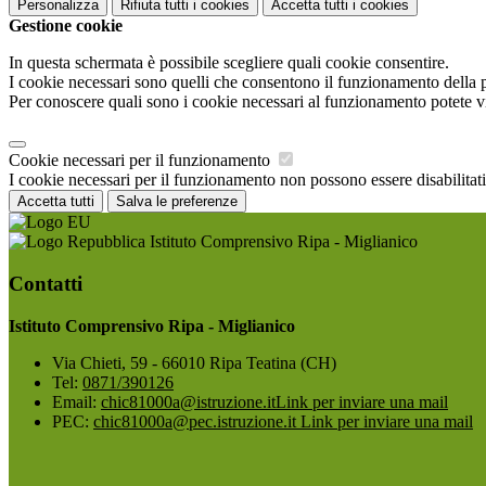
Personalizza
Rifiuta tutti
i cookies
Accetta tutti
i cookies
Gestione cookie
In questa schermata è possibile scegliere quali cookie consentire.
I cookie necessari sono quelli che consentono il funzionamento della pi
Per conoscere quali sono i cookie necessari al funzionamento potete v
Cookie necessari per il funzionamento
I cookie necessari per il funzionamento non possono essere disabilitati.
Accetta tutti
Salva le preferenze
Istituto Comprensivo Ripa - Miglianico
Contatti
Istituto Comprensivo Ripa - Miglianico
Via Chieti, 59 - 66010 Ripa Teatina (CH)
Tel:
0871/390126
Email:
chic81000a@istruzione.it
Link per inviare una mail
PEC:
chic81000a@pec.istruzione.it
Link per inviare una mail