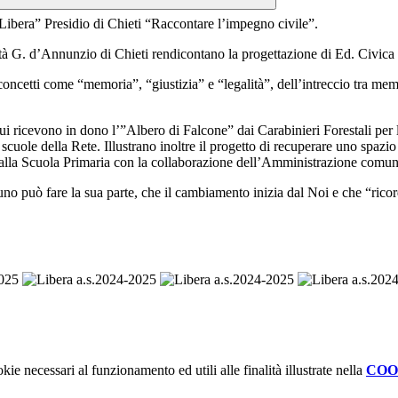
 “Libera” Presidio di Chieti “Raccontare l’impegno civile”.
ità G. d’Annunzio di Chieti rendicontano la progettazione di Ed. Civica
oncetti come “memoria”, “giustizia” e “legalità”, dell’intreccio tra mem
i ricevono in dono l’”Albero di Falcone” dai Carabinieri Forestali per la
scuole della Rete. Illustrano inoltre il progetto di recuperare uno spazi
o alla Scuola Primaria con la collaborazione dell’Amministrazione comun
cuno può fare la sua parte, che il cambiamento inizia dal Noi e che “rico
kie necessari al funzionamento ed utili alle finalità illustrate nella
COO