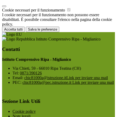
Cookie necessari per il funzionamento
I cookie necessari per il funzionamento non possono essere
disabilitati. È possibile consultare l'elenco nella pagina della cookie
policy.
Accetta tutti
Salva le preferenze
Istituto Comprensivo Ripa - Miglianico
Contatti
Istituto Comprensivo Ripa - Miglianico
Via Chieti, 59 - 66010 Ripa Teatina (CH)
Tel:
0871/390126
Email:
chic81000a@istruzione.it
Link per inviare una mail
PEC:
chic81000a@pec.istruzione.it
Link per inviare una mail
Sezione Link Utili
Cookie policy
Note legali