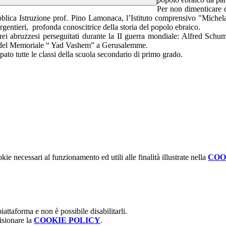
Per non dimenticare q
Pubblica Istruzione prof. Pino Lamonaca, l’Istituto comprensivo "Miche
rgentieri, profonda conoscitrice della storia del popolo ebraico.
ebrei abruzzesi perseguitati durante la II guerra mondiale: Alfred Schu
ne del Memoriale “ Yad Vashem” a Gerusalemme.
ato tutte le classi della scuola secondario di primo grado.
kie necessari al funzionamento ed utili alle finalità illustrate nella
COO
attaforma e non è possibile disabilitarli.
isionare la
COOKIE POLICY
.