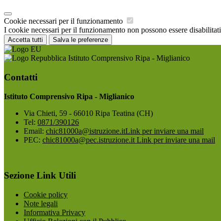
Cookie necessari per il funzionamento
I cookie necessari per il funzionamento non possono essere disabilitati.
Accetta tutti
Salva le preferenze
Istituto Comprensivo Ripa - Miglianico
Contatti
Istituto Comprensivo Ripa - Miglianico
Via Chieti, 59 - 66010 Ripa Teatina (CH)
Tel:
0871/390126
Email:
chic81000a@istruzione.it
Link per inviare una mail
PEC:
chic81000a@pec.istruzione.it
Link per inviare una mail
Sezione Link Utili
Cookie policy
Note legali
Informativa Privacy