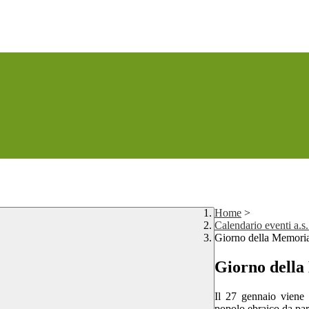
Home
>
Calendario eventi a.
Giorno della Memori
Giorno dell
Il 27 gennaio viene 
popolo ebraico da par