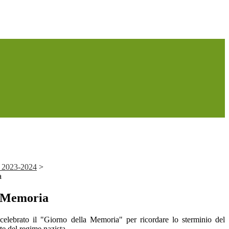
s. 2023-2024
>
a
a Memoria
celebrato il "Giorno della Memoria" per ricordare lo sterminio del
te del regime nazista.