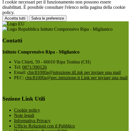
I cookie necessari per il funzionamento non possono essere
disabilitati. È possibile consultare l'elenco nella pagina della cookie
policy.
Accetta tutti
Salva le preferenze
Istituto Comprensivo Ripa - Miglianico
Contatti
Istituto Comprensivo Ripa - Miglianico
Via Chieti, 59 - 66010 Ripa Teatina (CH)
Tel:
0871/390126
Email:
chic81000a@istruzione.it
Link per inviare una mail
PEC:
chic81000a@pec.istruzione.it
Link per inviare una mail
Sezione Link Utili
Cookie policy
Note legali
Informativa Privacy
Ufficio Relazioni con il Pubblico