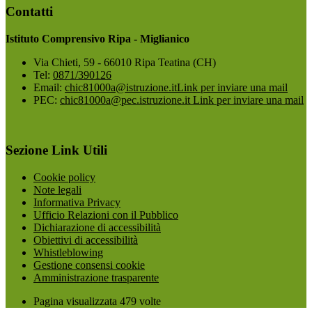
Contatti
Istituto Comprensivo Ripa - Miglianico
Via Chieti, 59 - 66010 Ripa Teatina (CH)
Tel:
0871/390126
Email:
chic81000a@istruzione.it
Link per inviare una mail
PEC:
chic81000a@pec.istruzione.it
Link per inviare una mail
Sezione Link Utili
Cookie policy
Note legali
Informativa Privacy
Ufficio Relazioni con il Pubblico
Dichiarazione di accessibilità
Obiettivi di accessibilità
Whistleblowing
Gestione consensi cookie
Amministrazione trasparente
Pagina visualizzata
479
volte