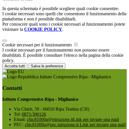
In questa schermata è possibile scegliere quali cookie consentire.
I cookie necessari sono quelli che consentono il funzionamento della
piattaforma e non è possibile disabilitarli.
Per conoscere quali sono i cookie necessari al funzionamento potete
visionare la
COOKIE POLICY
.
Cookie necessari per il funzionamento
I cookie necessari per il funzionamento non possono essere
disabilitati. È possibile consultare l'elenco nella pagina della cookie
policy.
Accetta tutti
Salva le preferenze
Istituto Comprensivo Ripa - Miglianico
Contatti
Istituto Comprensivo Ripa - Miglianico
Via Chieti, 59 - 66010 Ripa Teatina (CH)
Tel:
0871/390126
Email:
chic81000a@istruzione.it
Link per inviare una mail
PEC:
chic81000a@pec.istruzione.it
Link per inviare una mail