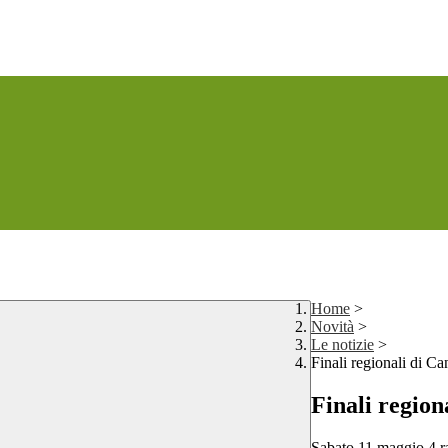
Home
>
Novità
>
Le notizie
>
Finali regionali di Ca
Finali region
Sabato 11 maggio 4 ra