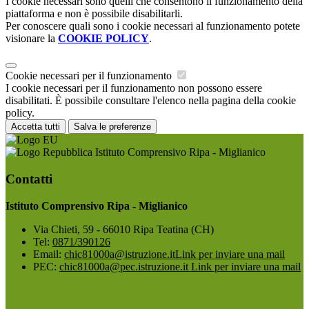
I cookie necessari sono quelli che consentono il funzionamento della
piattaforma e non è possibile disabilitarli.
Per conoscere quali sono i cookie necessari al funzionamento potete
visionare la
COOKIE POLICY
.
Cookie necessari per il funzionamento
I cookie necessari per il funzionamento non possono essere
disabilitati. È possibile consultare l'elenco nella pagina della cookie
policy.
Accetta tutti
Salva le preferenze
Istituto Comprensivo Ripa - Miglianico
Contatti
Istituto Comprensivo Ripa - Miglianico
Via Chieti, 59 - 66010 Ripa Teatina (CH)
Tel:
0871/390126
Email:
chic81000a@istruzione.it
Link per inviare una mail
PEC:
chic81000a@pec.istruzione.it
Link per inviare una mail