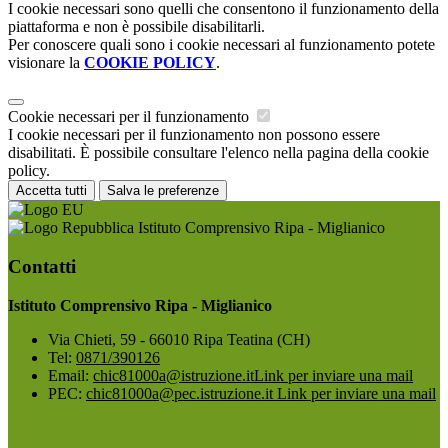
I cookie necessari sono quelli che consentono il funzionamento della
piattaforma e non è possibile disabilitarli.
Per conoscere quali sono i cookie necessari al funzionamento potete
visionare la
COOKIE POLICY
.
Cookie necessari per il funzionamento
I cookie necessari per il funzionamento non possono essere
disabilitati. È possibile consultare l'elenco nella pagina della cookie
policy.
Accetta tutti
Salva le preferenze
Istituto Comprensivo Ripa - Miglianico
Contatti
Istituto Comprensivo Ripa - Miglianico
Via Chieti, 59 - 66010 Ripa Teatina (CH)
Tel:
0871/390126
Email:
chic81000a@istruzione.it
Link per inviare una mail
PEC:
chic81000a@pec.istruzione.it
Link per inviare una mail