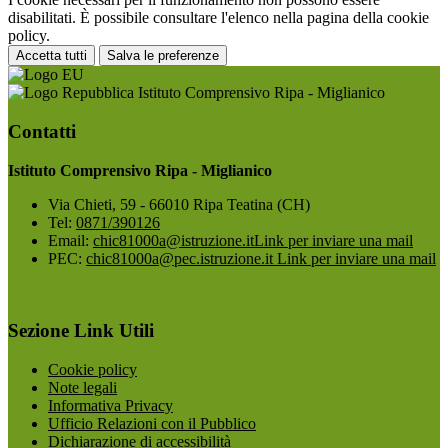
disabilitati. È possibile consultare l'elenco nella pagina della cookie
policy.
Accetta tutti
Salva le preferenze
Istituto Comprensivo Ripa - Miglianico
Contatti
Istituto Comprensivo Ripa - Miglianico
Via Chieti, 59 - 66010 Ripa Teatina (CH)
Tel:
0871/390126
Email:
chic81000a@istruzione.it
Link per inviare una mail
PEC:
chic81000a@pec.istruzione.it
Link per inviare una mail
Sezione Link Utili
Cookie policy
Note legali
Informativa Privacy
Ufficio Relazioni con il Pubblico
Dichiarazione di accessibilità