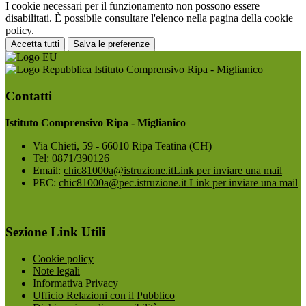
I cookie necessari per il funzionamento non possono essere
disabilitati. È possibile consultare l'elenco nella pagina della cookie
policy.
Accetta tutti
Salva le preferenze
Istituto Comprensivo Ripa - Miglianico
Contatti
Istituto Comprensivo Ripa - Miglianico
Via Chieti, 59 - 66010 Ripa Teatina (CH)
Tel:
0871/390126
Email:
chic81000a@istruzione.it
Link per inviare una mail
PEC:
chic81000a@pec.istruzione.it
Link per inviare una mail
Sezione Link Utili
Cookie policy
Note legali
Informativa Privacy
Ufficio Relazioni con il Pubblico