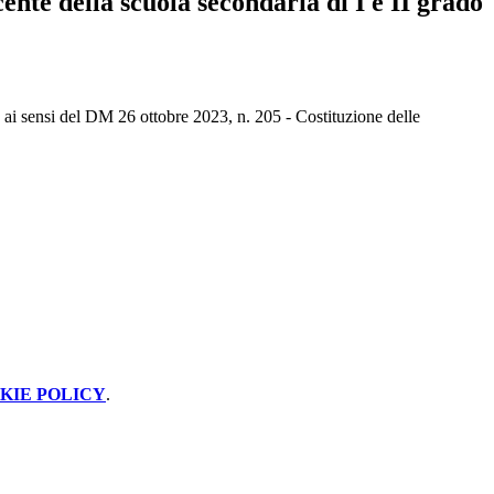
ente della scuola secondaria di I e II grado
, ai sensi del DM 26 ottobre 2023, n. 205 - Costituzione delle
KIE POLICY
.