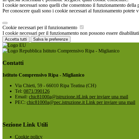
I cookie necessari sono quelli che consentono il funzionamento della pi
Per conoscere quali sono i cookie necessari al funzionamento potete v
Cookie necessari per il funzionamento
I cookie necessari per il funzionamento non possono essere disabilitati.
Accetta tutti
Salva le preferenze
Istituto Comprensivo Ripa - Miglianico
Contatti
Istituto Comprensivo Ripa - Miglianico
Via Chieti, 59 - 66010 Ripa Teatina (CH)
Tel:
0871/390126
Email:
chic81000a@istruzione.it
Link per inviare una mail
PEC:
chic81000a@pec.istruzione.it
Link per inviare una mail
Sezione Link Utili
Cookie policy