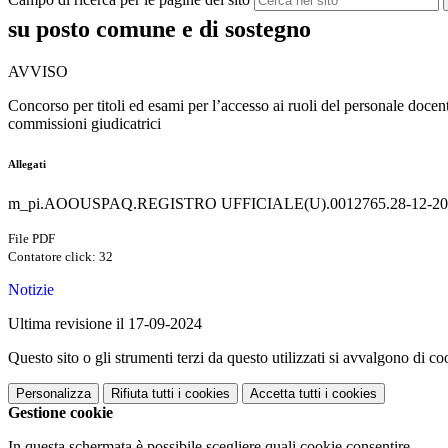
su posto comune e di sostegno
AVVISO
Concorso per titoli ed esami per l’accesso ai ruoli del personale docen
commissioni giudicatrici
Allegati
m_pi.AOOUSPAQ.REGISTRO UFFICIALE(U).0012765.28-12-2023
File PDF
Contatore click: 32
Notizie
Ultima revisione il 17-09-2024
Questo sito o gli strumenti terzi da questo utilizzati si avvalgono di coo
Personalizza
Rifiuta tutti
i cookies
Accetta tutti
i cookies
Gestione cookie
In questa schermata è possibile scegliere quali cookie consentire.