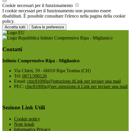
Cookie necessari per il funzionamento
I cookie necessari per il funzionamento non possono essere
disabilitati. È possibile consultare l'elenco nella pagina della cookie
policy.
Accetta tutti
Salva le preferenze
Istituto Comprensivo Ripa - Miglianico
Contatti
Istituto Comprensivo Ripa - Miglianico
Via Chieti, 59 - 66010 Ripa Teatina (CH)
Tel:
0871/390126
Email:
chic81000a@istruzione.it
Link per inviare una mail
PEC:
chic81000a@pec.istruzione.it
Link per inviare una mail
Sezione Link Utili
Cookie policy
Note legali
Informativa Privacy