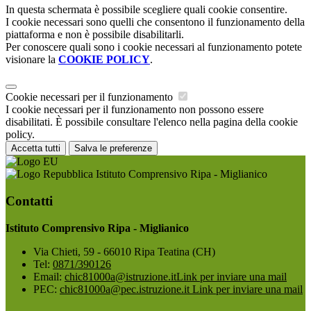
In questa schermata è possibile scegliere quali cookie consentire.
I cookie necessari sono quelli che consentono il funzionamento della
piattaforma e non è possibile disabilitarli.
Per conoscere quali sono i cookie necessari al funzionamento potete
visionare la
COOKIE POLICY
.
Cookie necessari per il funzionamento
I cookie necessari per il funzionamento non possono essere
disabilitati. È possibile consultare l'elenco nella pagina della cookie
policy.
Accetta tutti
Salva le preferenze
Istituto Comprensivo Ripa - Miglianico
Contatti
Istituto Comprensivo Ripa - Miglianico
Via Chieti, 59 - 66010 Ripa Teatina (CH)
Tel:
0871/390126
Email:
chic81000a@istruzione.it
Link per inviare una mail
PEC:
chic81000a@pec.istruzione.it
Link per inviare una mail