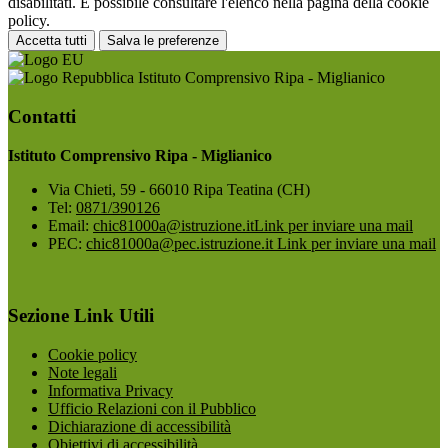
disabilitati. È possibile consultare l'elenco nella pagina della cookie
policy.
Accetta tutti
Salva le preferenze
Istituto Comprensivo Ripa - Miglianico
Contatti
Istituto Comprensivo Ripa - Miglianico
Via Chieti, 59 - 66010 Ripa Teatina (CH)
Tel:
0871/390126
Email:
chic81000a@istruzione.it
Link per inviare una mail
PEC:
chic81000a@pec.istruzione.it
Link per inviare una mail
Sezione Link Utili
Cookie policy
Note legali
Informativa Privacy
Ufficio Relazioni con il Pubblico
Dichiarazione di accessibilità
Obiettivi di accessibilità